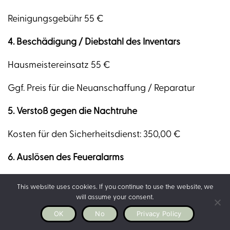
Reinigungsgebühr 55 €
4. Beschädigung / Diebstahl des Inventars
Hausmeistereinsatz 55 €
Ggf. Preis für die Neuanschaffung / Reparatur
5. Verstoß gegen die Nachtruhe
Kosten für den Sicherheitsdienst: 350,00 €
6. Auslösen des Feueralarms
Kosten für den Feuerwehreinsatz
This website uses cookies. If you continue to use the website, we
will assume your consent.
Select your Nena Apartment
7. Schlüsselverlust
OK
No
Privacy Policy
Kosten: 200,00€