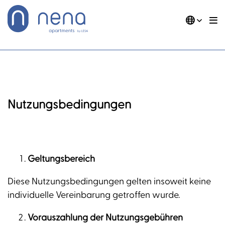
Skip
to
content
DE
EN
Nena Apartments
General terms and conditions
Nutzungsbedingungen
Geltungsbereich
Diese Nutzungsbedingungen gelten insoweit keine
individuelle Vereinbarung getroffen wurde.
Vorauszahlung der Nutzungsgebühren